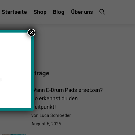
Startseite
Shop
Blog
Über uns
×
Beliebte Beiträge
!
Wann E-Drum Pads ersetzen?
So erkennst du den
Zeitpunkt!
von Luca Schroeder
August 5, 2025