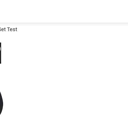
Set Test
Thomann Sale
Schaue dir jetzt die 70 Jahre Jubiläumsangebote bei Thomann an
Jetzt anschauen