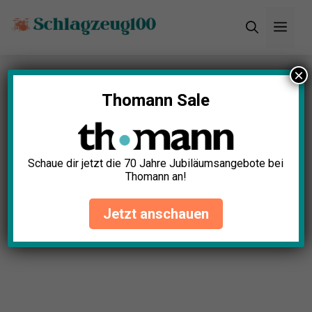
Zum
Men
Inhalt
springen
×
Startseite
»
Blog
»
Schlagzeug Rims Test: Die 5
besten (Bestenliste)
Thomann Sale
Schlagzeug Rims Test: Die 5
besten (Bestenliste)
Schaue dir jetzt die 70 Jahre Jubiläumsangebote bei
Thomann an!
Luca Schroeder
April 24, 2025
Jetzt anschauen