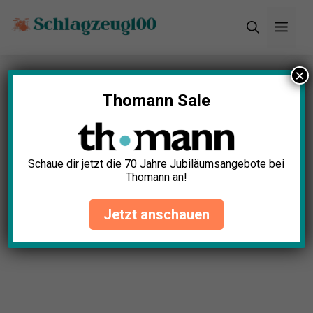
Zum
Men
Inhalt
springen
×
Startseite
»
Blog
»
11+ tolle Schlagzeug Amazon
Prime Day Angebote (2024)
Thomann Sale
11+ tolle Schlagzeug Amazon
Prime Day Angebote (2024)
Schaue dir jetzt die 70 Jahre Jubiläumsangebote bei
Thomann an!
Luca Schroeder
April 24, 2025
Jetzt anschauen