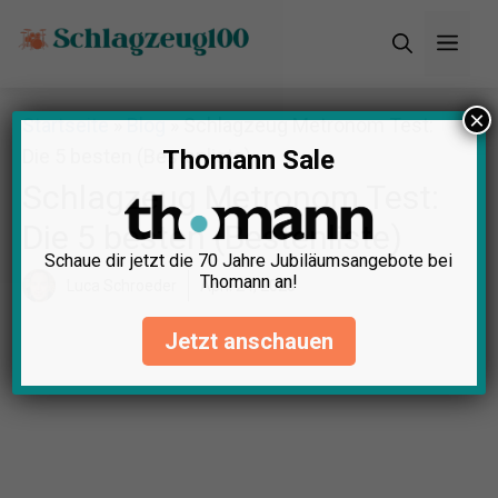
Zum
Men
Inhalt
springen
×
Startseite
»
Blog
»
Schlagzeug Metronom Test:
Die 5 besten (Bestenliste)
Thomann Sale
Schlagzeug Metronom Test:
Die 5 besten (Bestenliste)
Schaue dir jetzt die 70 Jahre Jubiläumsangebote bei
Thomann an!
Luca Schroeder
April 24, 2025
Jetzt anschauen