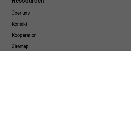
Ressource
n
Über uns
Kontakt
Kooperation
Sitemap
© 100Musik,
2026
Impressum
Datenschutz
Unsere Redaktion wird durch Leser unterstützt. Wir verlinken